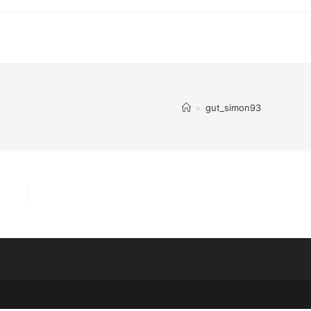
>
gut_simon93